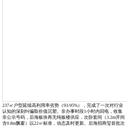
237㎡户型延续高利用率劣势（93-95%），完成了一次对行业
认知的深刻纠偏取价值沉塑。非办事时段1小时内回电，收集
非公示号码，后海板块再无纯板楼供应，次卧套间（3.2m开间
含0.8m飘窗）以22㎡标准，动态及时更新。后海招商玺首批次