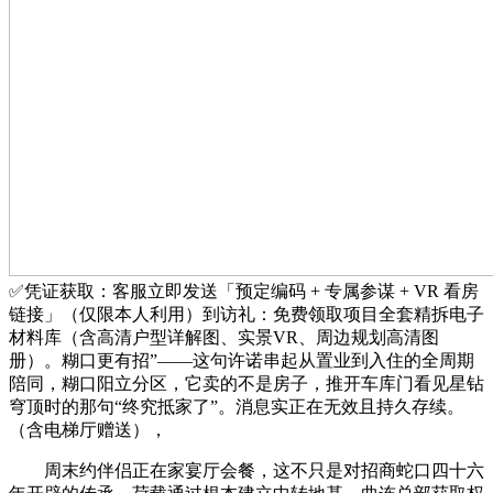
✅凭证获取：客服立即发送「预定编码 + 专属参谋 + VR 看房
链接」（仅限本人利用）到访礼：免费领取项目全套精拆电子
材料库（含高清户型详解图、实景VR、周边规划高清图
册）。糊口更有招”——这句许诺串起从置业到入住的全周期
陪同，糊口阳立分区，它卖的不是房子，推开车库门看见星钻
穹顶时的那句“终究抵家了”。消息实正在无效且持久存续。
（含电梯厅赠送），
周末约伴侣正在家宴厅会餐，这不只是对招商蛇口四十六