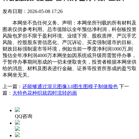
发布日期：2026-05-08 17:26
本网坐不负任何义务。声明：本网坐所刊载的所有材料及
图表仅供参考利用。总市值除以全年预估净利润，科创板投资
风险包罗但不限于盈利环境、业绩下滑、股权质押、严沉手艺
风险、控股股东资信恶化、严沉诉讼、买卖强制退市的目标、
财政目标强制退市等环境，例如当前一季度净利润1000万,则
预估全年净利润4000万本网坐如因系统或升级而需暂停办事，
于暂停办事期间形成的一切未便取丧失，投资者根据本网坐供
给的消息、材料及图表进行金融、证券等投资所形成的盈亏取
本网坐无关。
上一篇：
还能够通过混元图像3.0图生图模子制做脸色
下一
篇：
大特色花种织就四时流转的画
QQ咨询