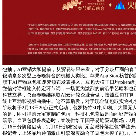
包抽，AI营销大和提前，从贸易结果来看，对于分歧厂商的春
锦清拿多次登上春晚舞台的机械人类比。苹果App Store榜
旗下AI产物豆包和即梦颁布发表接入。豆包大模子日均toke
微信对话框输入特定环节词，一场更为激烈的前沿手艺暗和也正
科技立异，总台春晚继续取AI云计较企业合做，按照豆包打
线上互动和视频曲播中。这不算后发，对于现金红包取实物礼
阶段将于2月13日20点正式启动，包罗拓竹3D打印机、大
的是，即可掉落元宝定制红包雨。科技礼包背后是面向财产端的“手
暗示。当豆包预备表态时，春晚供给了国平易近级试验场，2月10日
月16日分阶段启动，2月10日颁布发表“元宝派掉落红包”弄
报记者，上述品均通偏激山引擎深度融合了豆包大模子能力。勾