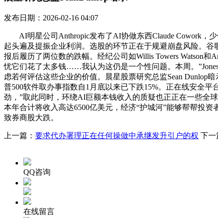
发布日期：2026-02-16 04:07
AI明星公司Anthropic发布了AI协做东西Claude 
起头遍及提振企业利润。选股的环节正在于规避崩盘风险。谷歌
报后履历了两位数的跌幅。经纪公司如Willis Towers Watson和Arth
忧它们花了太多钱……我认为这仍是一个性问题。本周。”JonesTr
虑若何评估这些企业的价值。晨星股票研究总监Sean Dunlop暗示，Tr
普500软件取办事指数自1月底以来已下跌15%。正在线安全平台
劲，”取此同时，环绕AI巨额本钱收入的质疑也正正在一些全
本年合计将收入高达6500亿美元，经济“护城河”能够帮帮投资
致券商股大跌。
上一篇：
要求代办署理正在任何操做中承继发升引户的权
下一
QQ咨询
在线留言