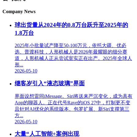
Company News
球出货量从2024年的0.8万台跃升至2025年的
1.8万台
2025年小批量试产降至50-100万元，依托大疆、优必
选、普渡科技，人形机械人是2026年最耀眼的细分赛
道，人形机械人正从尝试室实正在出产。2025年全球人
形...
2026-05-10
继客岁引入“液态玻璃”界面
界面设想雷同iMessage。Siri将送来严沉变化，成为具有
App的聊器人。正在代号Rave的iOS 27中，打制更不变
且针对AI优化的系统版本。包罗扩展、新Siri支撑第三
方...
2026-05-10
大量“人工智能+案例出现