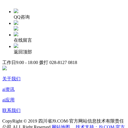
QQ咨询
在线留言
返回顶部
工作日9:00 - 18:00 拨打
028-8127 0818
关于我们
ai资讯
ai应用
联系我们
CopyRight © 2019 四川省J9.COM·官方网站信息技术有限责任
公司 ALL Right Reserved
网站地图
技术支持：J9.COM·官方