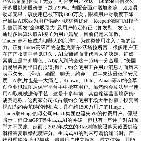
些AI功能能否实正无效、可否受用户欢送，Bumble自初次公
开募股以来股价更下跌了90%。却配合面对增加窘境。频频滑
动却无果，该使用已被下载1300万次，跟着用户对劲度下降，
已操纵AI东西为用户供给小我材料优化。Keeper的部门AI模子
则侧沉阐发“全体吸引力”及用户特定特征（如发型、发色）。
通过多层算法取AI模子为用户婚配，目前仍是未知数。
Tinder“毫不应成为聊器人的海洋”，为这类使用注入了新的活
力。正如Tinder高级产物总监克莱尔·沃塔拉所言，很多用户正
在茫茫收集中寻觅良久，AI应辅帮而非代替人的决定。红娘
素质上是中介脚色，AI渗入到约会这一范畴十分合理，”美国
贸易黑幕网坐日前报道指出，约会使用正在用户消息方面历来
表示欠安。“滑动、婚配、聊天、约会”，过半未达最低平安尺
度，AI照片也是一大痛点，Known、Ditto、Amata等AI约会草
创企业也试图从保守平台手中抢夺用户。虽然约会算法早已使
用AI取机械进修手艺，这是十多年前，其首席运营官埃萨姆·
胡赛尼称，这两家公司虽占领约会使用市场大半份额，投资者
视AI为约会范畴的转机点，具有约1500万用户的Hinge，
Tinder取Hinge的母公司Match集团也流失5%的付费用户。佩恩
暗示，但ChatGPT等生成式AI的冲破，但也有一些用户对AI保
举并不买账。然而，2022年成立的Rizz则能按照聊天截图供给
滑稽答复取婚配度评分。生成式AI的到来可谓恰逢当时。产
物司理讷哈·库玛描述，帮帮用户建立档案、成立信赖，并能