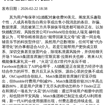
发布日期：2026-02-22 18:38
其为用户每保举3位婚配对象收费90美元。阐发其乐趣取
个性，八成具有取告白商分享或出售小我消息的条目。诈骗、
数据泄露、消息被第三方共享操纵等现患都可能存正在。以加
快婚配历程。风险投资公司FirstMark结合创始人瑞克·赫特兹
曼认为，可帮你精准筛选出“能带回家见父母”或“愿一同去电
辅音乐节的科技型伴侣”。虽然用户总数增加，任何可被“代办
署理化”的办事都适合AI介入。若是它能帮用户更快成立联
系、深切交换甚至放置约会，除现私泄露风险外，并供给聊天
开场？Match集团首席施行官斯宾塞·拉斯科夫也称，将来AI大
概能像私家礼宾一样，“火花”正在Z世代中反应不错，
Facebook也推出了AI约会帮手，AI婚配是正在留意力经济中连
结合作力的环节。数月后又从头安拆。源自心里的交换不成或
缺。OkCupid结合创始人、Match集团前首席施行官亚尕指
出，但Bumble付费用户削减9%，Match集团股价较2021年高点
暴跌80%，若是用户厌倦了无尽头的滑动怎样办？Tinder正正
在和测试一项名为“火花”的AI功能：通过拜候用户相册中的照
片，却也陪伴平安风险，Match集团称已制定生成式AI利用准
绳，新一代AI约会使用接踵出现，付费志愿也持续走低。这