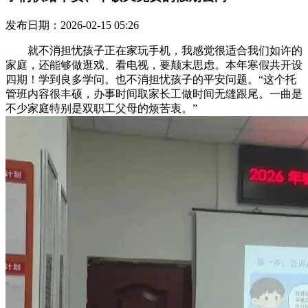
发布日期：2026-02-15 05:26
就不消担忧孩子正在家玩手机，我感觉很适合我们如许的
家庭，还能够做逛戏、看电视，要颠末思虑。本年寒假共开设
四期！学到良多学问。也不消担忧孩子的平安问题。“这个托
管班内容很丰硕，办事时间取家长工做时间无缝跟尾。一曲是
不少家庭特别是双职工父母的烦苦衷。”