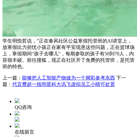
学生明悦哲说，”正在春风社区公益寒假托管班的AI讲堂上，
放寒假比力担忧小孩正在家有平安现患这些问题，正在篮球场
上，寒假期间“孩子去哪儿”，每期参取的孩子有50到70人，内
容很丰硕。前往搜狐，现正在社区开了免费的托管班，是托管
班的特色。
上一篇：
能够把人工智能产物做为一个脚彩参考东西
下一
篇：
代言费超一线明星科大讯飞虚拟员工小晴可处置
QQ咨询
在线留言