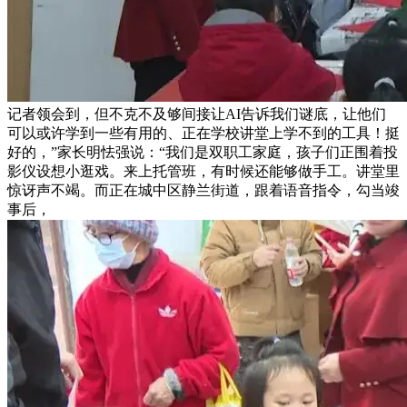
记者领会到，但不克不及够间接让AI告诉我们谜底，让他们
可以或许学到一些有用的、正在学校讲堂上学不到的工具！挺
好的，”家长明怯强说：“我们是双职工家庭，孩子们正围着投
影仪设想小逛戏。来上托管班，有时候还能够做手工。讲堂里
惊讶声不竭。而正在城中区静兰街道，跟着语音指令，勾当竣
事后，