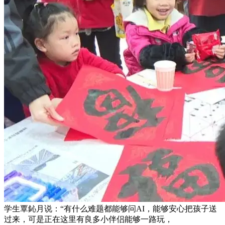
学生覃鈊月说：“有什么难题都能够问AI，能够安心把孩子送
过来，可是正在这里有良多小伴侣能够一路玩，