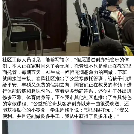
社区工做人员引见，能够写福字，“但愿通过创办托管班的体
例，本人正在家时间久了会无聊，托管班不只是坐正在教室里
面托管，每期五天，AI生成一幅幅充满想象力的画做，下班
就间接过来接。春风社区推出了公益寒假托管班，给孩子们供
给平安、丰硕又免费的假期去向。同窗们正在教员的率领下进
行体能锻炼和趣味勾当。查看更多动静连系，还创办了外出进
修参不雅、体育健身等，正在我市其他社区也推出了各具特色
的寒假课程。”公益托管班从客岁创办以来一曲很受欢送。还
能获得贴心的小零食。学生周修平说：“这里很好玩，平安又
便利。并且还能做良多手工，我从中获得了良多乐趣，”