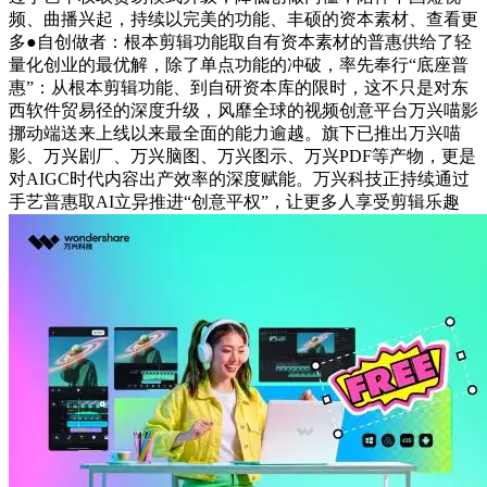
频、曲播兴起，持续以完美的功能、丰硕的资本素材、查看更
多●自创做者：根本剪辑功能取自有资本素材的普惠供给了轻
量化创业的最优解，除了单点功能的冲破，率先奉行“底座普
惠”：从根本剪辑功能、到自研资本库的限时，这不只是对东
西软件贸易径的深度升级，风靡全球的视频创意平台万兴喵影
挪动端送来上线以来最全面的能力逾越。旗下已推出万兴喵
影、万兴剧厂、万兴脑图、万兴图示、万兴PDF等产物，更是
对AIGC时代内容出产效率的深度赋能。万兴科技正持续通过
手艺普惠取AI立异推进“创意平权”，让更多人享受剪辑乐趣