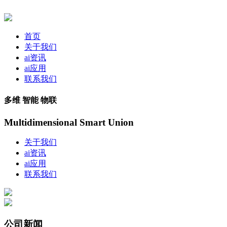
首页
关于我们
ai资讯
ai应用
联系我们
多维 智能 物联
Multidimensional Smart Union
关于我们
ai资讯
ai应用
联系我们
公司新闻