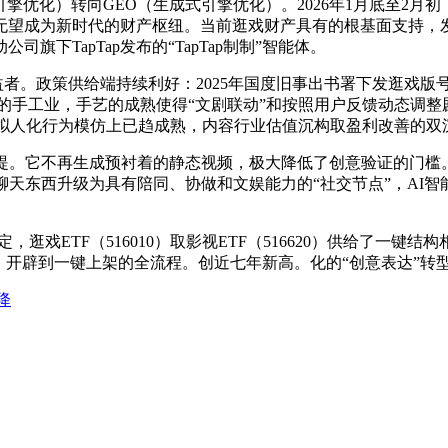
化）转向GEO（生成式引擎优化）。2026年1月底至2月初
为新时代的财产枢纽。当前逛戏财产具有的根基面支持，发卖收入冲破
下TapTap发布的“TapTap制制”智能体。
。政策供给端持续利好：2025年国度旧事出书署下发逛戏版号1
业化的手工业，手艺的成熟使得“文剧联动”和按照用户反馈动态调
取拟人化行为模仿上已趋成熟，内容行业估值沉构取盈利改善的双
。它不再生成预衬着的静态视频，极大降低了创意验证的门槛。“
聊天东西升级为具有陪同、协做和文娱能力的“社交节点”，AI智
定，逛戏ETF（516010）取影视ETF（516620）供给了
、开辟到一键上架的全流程。创近七年新高。化的“创意表达”转
降