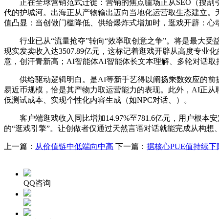
正在全球营销范式迁徙：营销的焦点疆场正从SEO（搜刮引擎优
代的护城河。出海正从产物输出迈向当地化运营取生态建立。无望成
值凸显：当创做门槛降低、供给爆炸式增加时，逛戏开辟：心动公司旗
行业已从“流量抢夺”转向“效率取创意之争”。将是最大受益者
现实发卖收入达3507.89亿元，这标记着逛戏开辟从高度专
意，创汗青新高；AI智能体AI智能体长文本理解、多轮对话
供给驱动逻辑明白。是AI等新手艺得以阐扬乘数效应的前提
易近币规模，恰是其产物力取运营能力的表现。此外，AI正从
低测试成本、实现个性化内容生成（如NPC对话、）。
客户端逛戏收入同比增加14.97%至781.6亿元，用户根本安
的“逛戏引擎”。让创做者仅通过天然言语对话就能完成从构想
上一篇：
从价值链中低端向中高
下一篇：
据核心PUE值持续下
QQ咨询