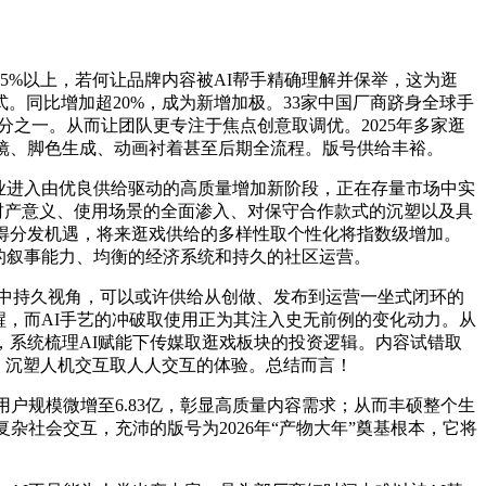
%以上，若何让品牌内容被AI帮手精确理解并保举，这为逛
。同比增加超20%，成为新增加极。33家中国厂商跻身全球手
五分之一。从而让团队更专注于焦点创意取调优。2025年多家逛
镜、脚色生成、动画衬着甚至后期全流程。版号供给丰裕。
业进入由优良供给驱动的高质量增加新阶段，正在存量市场中实
的财产意义、使用场景的全面渗入、对保守合作款式的沉塑以及具
获得分发机遇，将来逛戏供给的多样性取个性化将指数级增加。
的叙事能力、均衡的经济系统和持久的社区运营。
中持久视角，可以或许供给从创做、发布到运营一坐式闭环的
提醒，而AI手艺的冲破取使用正为其注入史无前例的变化动力。从
艺赋能下，系统梳理AI赋能下传媒取逛戏板块的投资逻辑。内容试错取
司，沉塑人机交互取人人交互的体验。总结而言！
用户规模微增至6.83亿，彰显高质量内容需求；从而丰硕整个生
杂社会交互，充沛的版号为2026年“产物大年”奠基根本，它将