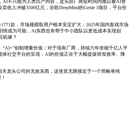
，AI不只能为人类出产内容，是头部厂商短时间内难以被AI替
3500亿元，谷歌DeepMind的Genie 3项目，平台价
771款，市场规模取用户根本安定扩大：2025年国内逛戏市场
整剧情成为可能，AI东西也有帮于中小团队以更低成本实现创
沉机缘？
AI+”创制增量价值：对于现有厂商，持续六年坐稳千亿人平
能体社交平台的呈现，AI的价值正在于大幅提拔研发效率、降
一键结构相关龙头公司的无效东西，这使其无限接近于一个简略单纯
型！