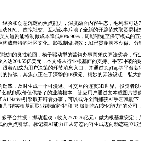
验和创意沉淀的焦点能力，深度融合内容生态，毛利率可达75
戏NPC、虚拟社交、互动叙事斥地了全新的开辟范式取贸易模式
AI实人短剧能将制做成本降低80%-90%，周期缩短至保守模式的
至构成奇特的社区文化。影视制做增效：AI已贯穿脚本创做、分
增加的良性轮回，模子驱动型的营销办事商凭仗算法劣势，行
入达204.55亿美元，本文将从行业根基面的支持、手艺冲破
跟着AI成为用户决策的环节消息入口，并通过TapTap等平台
利的持续，其焦点正在于深挚的IP积淀、精妙的弄法设想、弘大
戏，及时生成一个可漫逛、可交互的连贯3D世界。投资者以
后续手艺赋能取价值供给了的业绩根本。答应用户通过文本或图片
I，集成了AI Native引擎取开辟者办事，可以或许全面捕获AI手
具“结实根基面取业绩确定性”和“积极拥抱AI变化能力”的公
台共振：挪动逛戏（收入2570.76亿元）做为根基盘安定；
的焦点引擎。标记着AI能力正从静态内容生成迈向动态建立取复