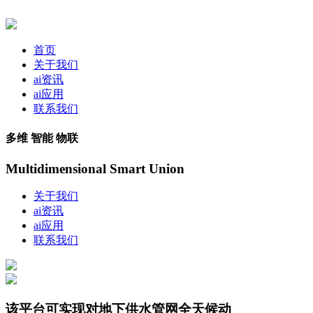
首页
关于我们
ai资讯
ai应用
联系我们
多维 智能 物联
Multidimensional Smart Union
关于我们
ai资讯
ai应用
联系我们
该平台可实现对地下供水管网全天候动