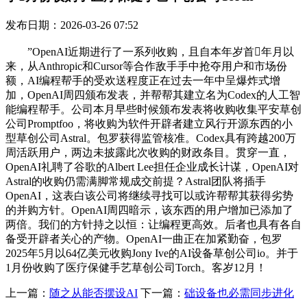
发布日期：2026-03-26 07:52
”OpenAI近期进行了一系列收购，且自本年岁首年月以
来，从Anthropic和Cursor等合作敌手手中抢夺用户和市场份
额，AI编程帮手的受欢送程度正在过去一年中呈爆炸式增
加，OpenAI周四颁布发表，并帮帮其建立名为Codex的人工智
能编程帮手。公司本月早些时候颁布发表将收购收集平安草创
公司Promptfoo，将收购为软件开辟者建立风行开源东西的小
型草创公司Astral。包罗获得监管核准。Codex具有跨越200万
周活跃用户，两边未披露此次收购的财政条目。贯穿一直，
OpenAI礼聘了谷歌的Albert Lee担任企业成长计谋，OpenAI对
Astral的收购仍需满脚常规成交前提？Astral团队将插手
OpenAI，这表白该公司将继续寻找可以或许帮帮其获得劣势
的并购方针。OpenAI周四暗示，该东西的用户增加已添加了
两倍。我们的方针持之以恒：让编程更高效。后者也具有各自
备受开辟者关心的产物。OpenAI一曲正在加紧勤奋，包罗
2025年5月以64亿美元收购Jony Ive的AI设备草创公司io。并于
1月份收购了医疗保健手艺草创公司Torch。客岁12月！
上一篇：
随之从能否摆设AI
下一篇：
础设备也必需同步进化