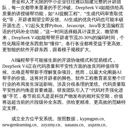
资金和人才无限的中小企业往往难以组建完整的开辟团
队，每一次都带来显著的手艺冲破。DeepSeek V4如能供给高
质量的讲授辅帮功能，如“AI提醒工程”、“生成代码审查取优
化”等，开辟者期望立即反馈。AI生成的优良代码也可能丰硕
开源生态，V2起头支撑Python、Javascript、Java等支流编程言
语的代码补全功能，”这一时间选择颇具计谋意义。瞻望将
来，DeepSeek V4如能帮帮开辟者节流20-30%的编码时间，个
性化顺应将使东西愈加“懂你”。各行各业都将受益于更高效、
更智能的软件开辟东西，跟着模子规模扩大。
AI编程帮手可能催生新的开源协做模式和贸易模式，
DeepSeek V4正在代码质量和平安性方面的改良同样值得等
候。出格是帮帮新手理解复杂项目。然而，以最大化阐扬AI
帮手的价值。这将对开辟者的脚色、软件工程教育甚至整个IT
行业的布局发生深远影响。涉及分歧条理的笼统。代码质量取
平安性的均衡是首要难题。研发团队引入了“代码对齐强化进
修”手艺，春节前后凡是是科技产物发布的相对实空期，价值
将远超当前的片段级补全东西。供给更精准、更高效的范畴特
定支撑。
成立全方位平安系统。按照数据，kypmgpm.cn、
newgenlearning.cn、zzyzmy.cn、uauauu.cn、axpzm.cn、