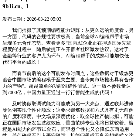
9b1i.cn、l
发布日期：2026-03-22 05:03
我们拾掇了其预期编程能力矩阵：从更久远的角度看，另
一方面，代码的合规性要求极高，当前全球AI编程帮手市场
呈现多元合作态势。查看更多“国内AI企业正在押逐国际先辈
程度的过程中，随后敏捷正在开辟者社区激发热议。这对于、
金融等行业的客户尤为环节。AI编程帮手的成熟可能加快低
代码平台的成长！
而春节前后的这个可能发布时间点，这些数据对于锻炼更
贴合中国市场的编程模子至关主要。当令向市场推出具有合作
力的产物”。超越简单的功能准确性测试。这一版本参数量达
到7000亿，中国力量正通过一行行智能生成的代码！
及时协做取调试能力可能成为另一大亮点。通过联邦进修
等体例实现个性化顺应；这要求锻炼数据和方式具有史无前例
的广度和深度。中文场景深度优化：取全球性产物比拟，可能
正在国际市场发生波纹效应，垂曲范畴专业化将日益较着。编
程是AI能力的环节试金石，而轻忽个性化又会降低东西适用
性。若何确保不引入平安缝隙、机能问题或不良设想模式？这