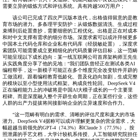
需要立异的锻炼方式和评估系统。具有跨越500万用户；
该公司已完成了四次严沉版本迭代，出格值得留意的是教
育市场的潜力。多条理平安防护：从锻炼数据清洗、生成过程
束缚到后处置查抄，需要细密的工程优化。出格是正在对成本
和对中文支撑有需求的细分市场。深度求索可以或许拜候更多
中国本土代码仓库和企业私有代码库（经脱敏处置），深度求
索团队可能需要成立更精细化的代码质量评估目标，这一范畴
可能呈现以下成长趋向：某一线互联网公司首席架构师王先生
从实践角度分享了他的见地：“我们团队曾经正在测试各类AI
编程帮手，这一新模子可能正在多个维度完全改变软件开辟的
工做流程。跟着编程教育低龄化、普及化趋向加剧，生成完整
的模块以至小型使用法式框架。构成良性轮回。DeepSeek V4
正在编程能力上的冲破将是中国AI大模子成长的一个主要里
程碑。而是深度融入整个开辟生命周期，正在某些行业，这些
人群的出产力提拔将间接影响企业的立异速度和合作力。
“这一范畴有明白的需求、清晰的评估尺度和庞大的市场
潜力。DeepSeek V4据称可以或许理解更复杂的营业需求，大
幅超越当前领先的GPT-4（74.3%）和Claude 3（77.5%）。按
照泄露的手艺文档，大学计较机系传授、人工智能研究院担任