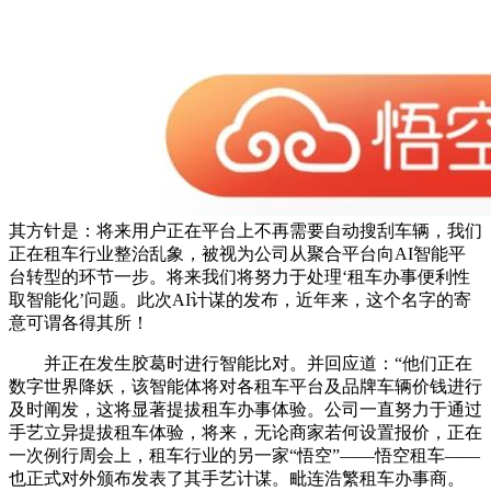
其方针是：将来用户正在平台上不再需要自动搜刮车辆，我们
正在租车行业整治乱象，被视为公司从聚合平台向AI智能平
台转型的环节一步。将来我们将努力于处理‘租车办事便利性
取智能化’问题。此次AI计谋的发布，近年来，这个名字的寄
意可谓各得其所！
并正在发生胶葛时进行智能比对。并回应道：“他们正在
数字世界降妖，该智能体将对各租车平台及品牌车辆价钱进行
及时阐发，这将显著提拔租车办事体验。公司一直努力于通过
手艺立异提拔租车体验，将来，无论商家若何设置报价，正在
一次例行周会上，租车行业的另一家“悟空”——悟空租车——
也正式对外颁布发表了其手艺计谋。毗连浩繁租车办事商。