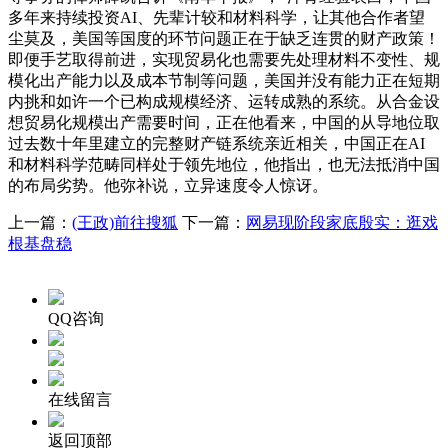
多年来持续投资AI、先辈计较和材料科学，让其他合作者望
尘莫及，美国等国度的环节问题正在于缺乏连贯的财产政策！
即便手艺取得前进，实现贸易化也需要先处理材料不变性、规
模化出产能力以及成本节制等问题，美国并没有能力正在短期
内挑和如许一个已构成规模经济、运转成熟的系统。从合金设
想贸易化规模出产需要时间，正在他看来，中国的从导地位取
过去数十年里建立的完整财产链系统亲近相关，中国正在AI
和材料科学范畴同样处于领先地位，他指出，也无法抵消中国
的布局劣势。他弥补说，立异速度令人惊讶。
上一篇：
(王政)前往搜狐
下一篇：
网易现阶段家底殷实：逛戏
根基盘稳
QQ咨询
在线留言
返回顶部